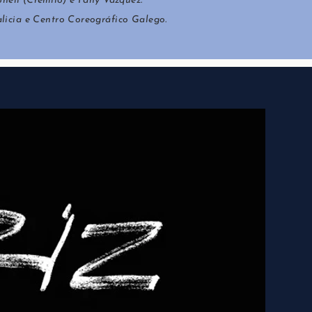
onell (Crémilo) e Fany Vázquez.
licia e Centro Coreográfico Galego.